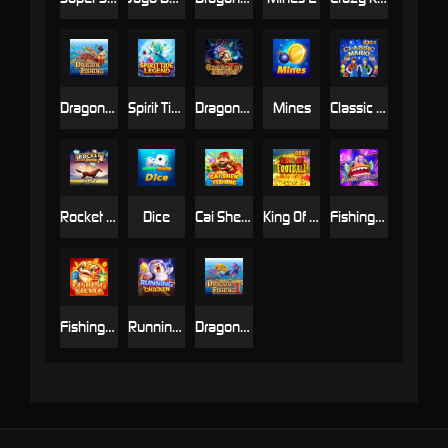
Dragon Fishing
Spirit Tide Legend
Dragon of Demons
Mines
Classic Mario
Rocket Derby
Dice
Cai Shen Fishing
King Of Football
Fishing Disco
Fishing YiLuFa
Running Chicken
Dragon Fishing II