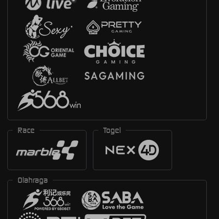
Race
Togel
Olahraga