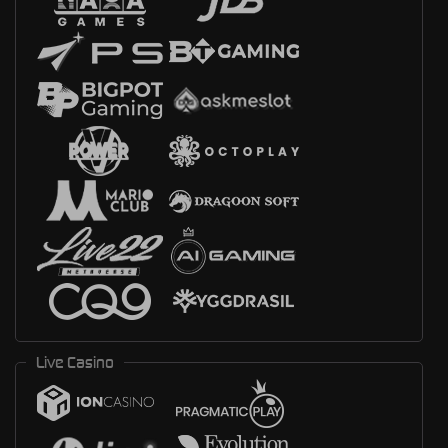
Live Casino