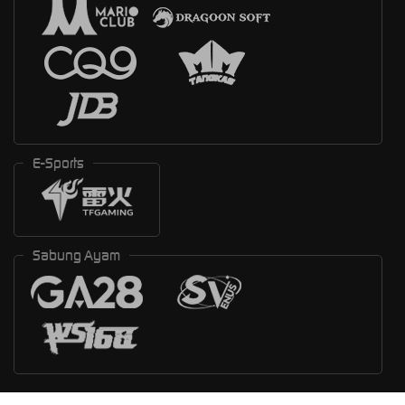
E-Sports
Sabung Ayam