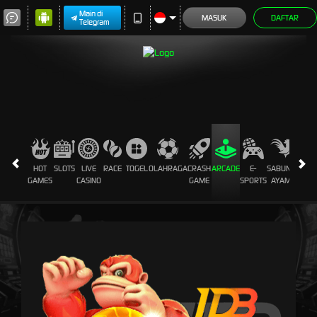
Main di
MASUK
DAFTAR
Telegram
HOT
SLOTS
LIVE
RACE
TOGEL
OLAHRAGA
CRASH
ARCADE
E-
SABUNG
PROM
GAMES
CASINO
GAME
SPORTS
AYAM