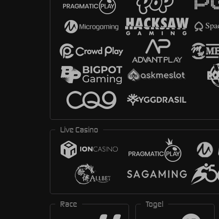
Live Casino
Race
Togel