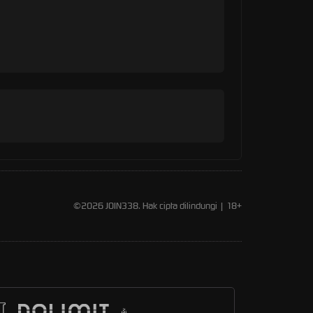
©2026 JOIN338. Hak cipta dilindungi | 18+