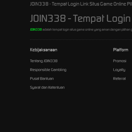
JOIN338 - Tempat Login Link Situs Game Online Pi
JOIN338 - Tempat Login 
JOIN338
adalah tempat login situs game online yang aman dengan pilihan g
Kebijaksanaan
Platform
Tentang JOIN338
Promosi
Responsible Gambling
Loyalty
Pusat Bantuan
Referral
Syarat dan Ketentuan