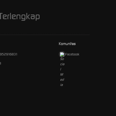
 Terlengkap
Komunitas
952916831
Facebook
8