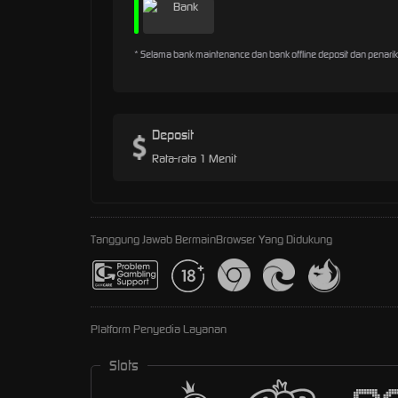
* Selama bank maintenance dan bank offline deposit dan penarik
Deposit
Rata-rata 1 Menit
Tanggung Jawab Bermain
Browser Yang Didukung
Platform Penyedia Layanan
Slots