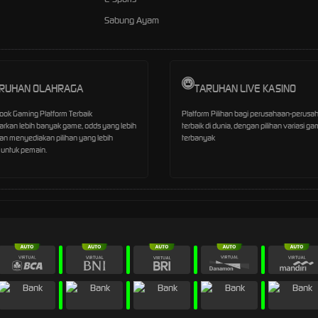
Sabung Ayam
RUHAN OLAHRAGA
TARUHAN LIVE KASINO
ook Gaming Platform Terbaik
Platform Pilihan bagi perusahaan-perusa
kan lebih banyak game, odds yang lebih
terbaik di dunia, dengan pilihan variasi g
 dan menyediakan pilihan yang lebih
terbanyak
untuk pemain.