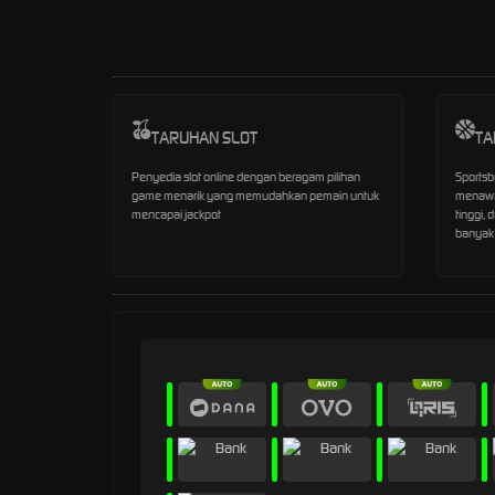
TARUHAN SLOT
TA
Penyedia slot online dengan beragam pilihan
Sportsb
game menarik yang memudahkan pemain untuk
menawar
mencapai jackpot
tinggi,
banyak 