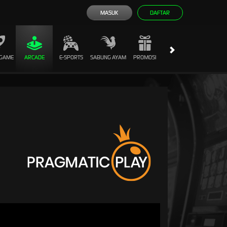
MASUK
DAFTAR
 GAME
ARCADE
E-SPORTS
SABUNG AYAM
PROMOSI