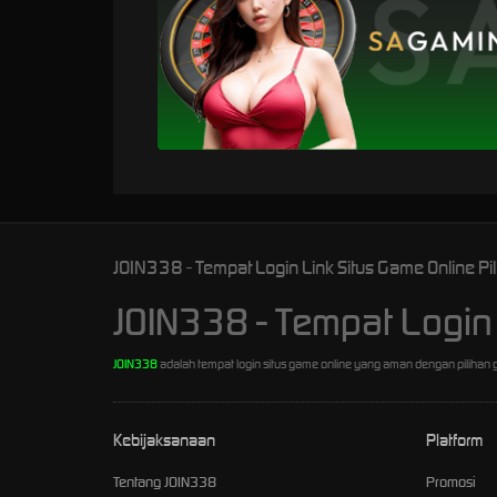
JOIN338 - Tempat Login Link Situs Game Online Pi
JOIN338 - Tempat Login 
JOIN338
adalah tempat login situs game online yang aman dengan pilihan g
Kebijaksanaan
Platform
Tentang JOIN338
Promosi