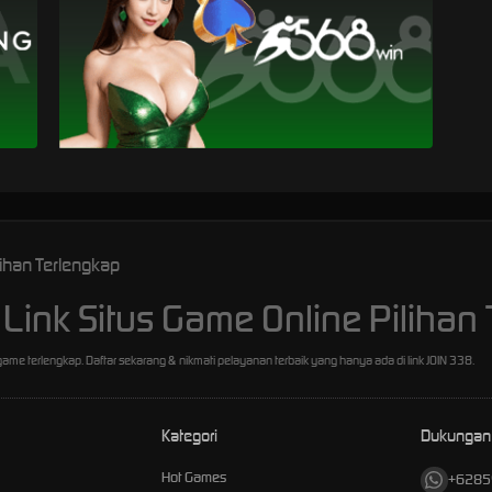
lihan Terlengkap
Link Situs Game Online Pilihan
ame terlengkap. Daftar sekarang & nikmati pelayanan terbaik yang hanya ada di link JOIN 338.
Kategori
Dukungan
Hot Games
+6285