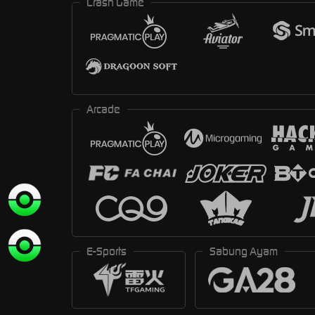
Crash Game
Arcade
E-Sports
Sabung Ayam