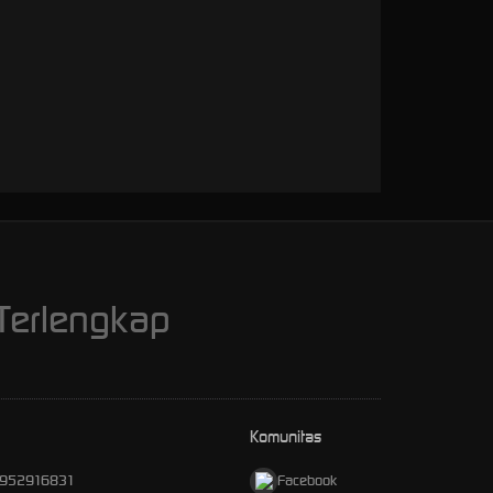
 Terlengkap
Komunitas
952916831
Facebook