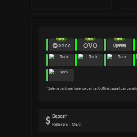
* Selama bank maintenance dan bank offline deposit dan penarik
Deposit
Rata-rata 1 Menit