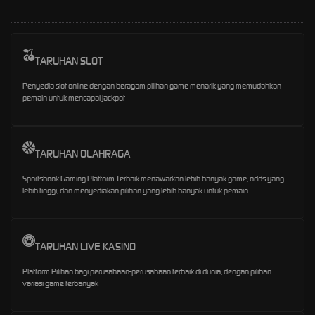
TARUHAN SLOT
Penyedia slot online dengan beragam pilihan game menarik yang memudahkan
pemain untuk mencapai jackpot
TARUHAN OLAHRAGA
Sportsbook Gaming Platform Terbaik menawarkan lebih banyak game, odds yang
lebih tinggi, dan menyediakan pilihan yang lebih banyak untuk pemain.
TARUHAN LIVE KASINO
Platform Pilihan bagi perusahaan-perusahaan terbaik di dunia, dengan pilihan
variasi game terbanyak