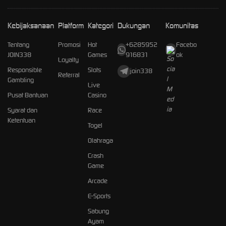
Kebijaksanaan
Platform
Kategori
Dukungan
Komunitas
Tentang
Promosi
Hot
+6285952
Facebo
JOIN338
Games
916831
ok
Loyalty
Responsible
Slots
join338
Referral
Gambling
Live
Pusat Bantuan
Casino
Syarat dan
Race
Ketentuan
Togel
Olahraga
Crash
Game
Arcade
E-Sports
Sabung
Ayam