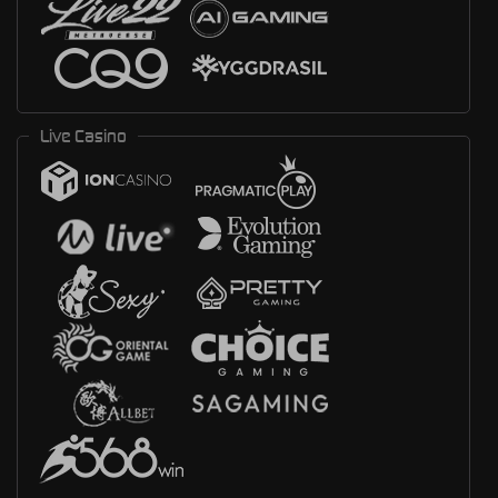
Live Casino